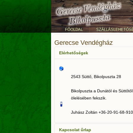
FŐOLDAL
SZÁLLÁSLEHETŐS
Gerecse Vendégház
Elérhetőségek
2543 Süttő, Bikolpuszta 28
Bikolpuszta a Dunától és Süttőt
ölelésében fekszik.
Juhász Zoltán +36-20-91-68-910
Kapcsolat űrlap