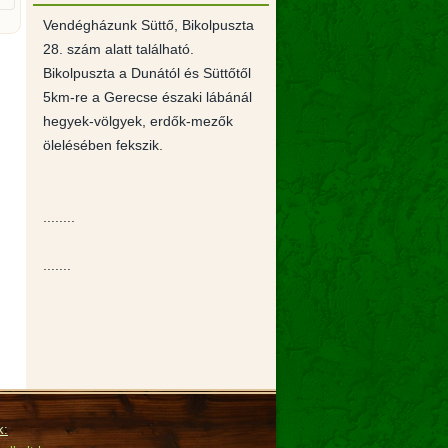
Vendégházunk Süttő, Bikolpuszta
28. szám alatt található.
Bikolpuszta a Dunától és Süttőtől
5km-re a Gerecse északi lábánál
hegyek-völgyek, erdők-mezők
ölelésében fekszik.
........
.......
k: