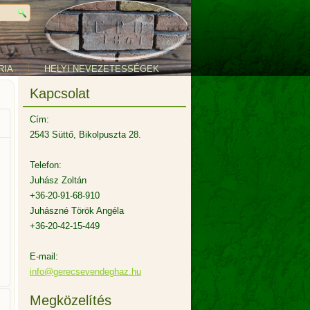
RIA
HELYI NEVEZETESSÉGEK
Kapcsolat
Cím:
2543 Süttő, Bikolpuszta 28.
Telefon:
Juhász Zoltán
+36-20-91-68-910
Juhászné Török Angéla
+36-20-42-15-449
E-mail:
info@gerecsevendeghaz.hu
Megközelítés