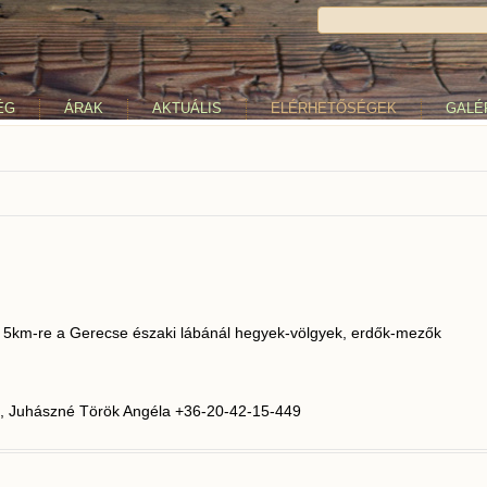
ÉG
ÁRAK
AKTUÁLIS
ELÉRHETŐSÉGEK
GALÉ
ől 5km-re a Gerecse északi lábánál hegyek-völgyek, erdők-mezők
, Juhászné Török Angéla +36-20-42-15-449