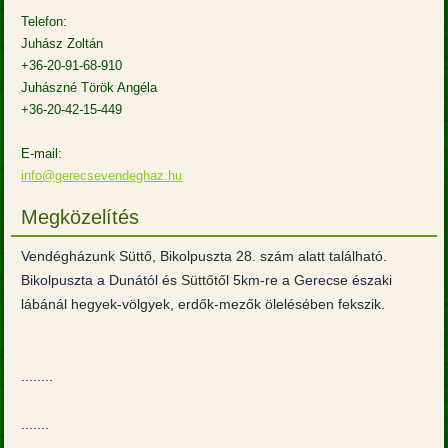
Telefon:
Juhász Zoltán
+36-20-91-68-910
Juhászné Török Angéla
+36-20-42-15-449
E-mail:
info@gerecsevendeghaz.hu
Megközelítés
Vendégházunk Süttő, Bikolpuszta 28. szám alatt található.
Bikolpuszta a Dunától és Süttőtől 5km-re a Gerecse északi
lábánál hegyek-völgyek, erdők-mezők ölelésében fekszik.
........
.......