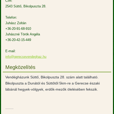
Cím:
2543 Süttő, Bikolpuszta 28.
Telefon:
Juhász Zoltán
+36-20-91-68-910
Juhászné Török Angéla
+36-20-42-15-449
E-mail:
info@gerecsevendeghaz.hu
Megközelítés
Vendégházunk Süttő, Bikolpuszta 28. szám alatt található.
Bikolpuszta a Dunától és Süttőtől 5km-re a Gerecse északi
lábánál hegyek-völgyek, erdők-mezők ölelésében fekszik.
........