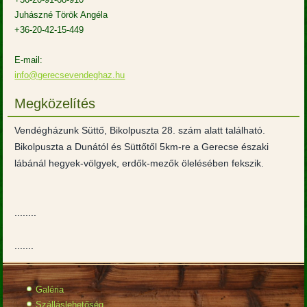
Juhászné Török Angéla
+36-20-42-15-449
E-mail:
info@gerecsevendeghaz.hu
Megközelítés
Vendégházunk Süttő, Bikolpuszta 28. szám alatt található.
Bikolpuszta a Dunától és Süttőtől 5km-re a Gerecse északi
lábánál hegyek-völgyek, erdők-mezők ölelésében fekszik.
........
.......
Galéria
Szálláslehetőség