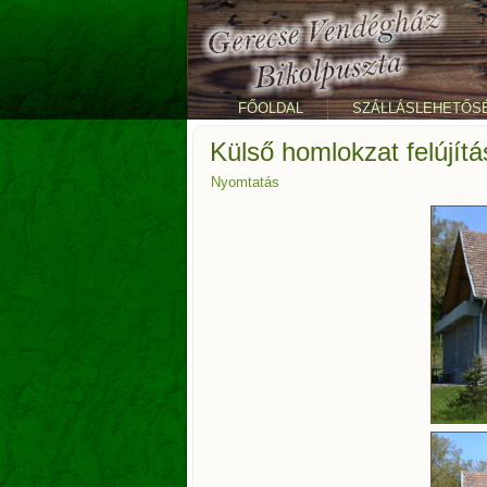
FŐOLDAL
SZÁLLÁSLEHETŐS
Külső homlokzat felújítás
Nyomtatás