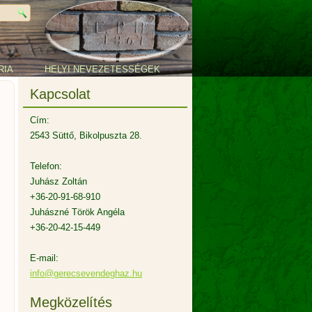
RIA
HELYI NEVEZETESSÉGEK
Kapcsolat
Cím:
2543 Süttő, Bikolpuszta 28.
Telefon:
Juhász Zoltán
+36-20-91-68-910
Juhászné Török Angéla
+36-20-42-15-449
E-mail:
info@gerecsevendeghaz.hu
Megközelítés