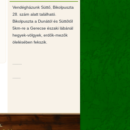
Vendégházunk Süttő, Bikolpuszta
28. szám alatt található.
Bikolpuszta a Dunától és Süttőtől
5km-re a Gerecse északi lábánál
hegyek-völgyek, erdők-mezők
ölelésében fekszik.
........
.......
k: